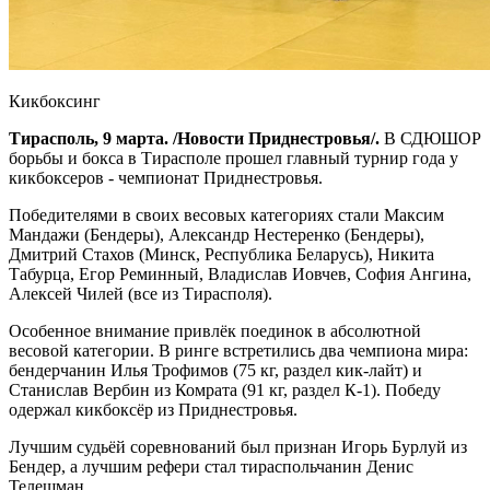
Кикбоксинг
Тирасполь, 9 марта. /Новости Приднестровья/.
В СДЮШОР
борьбы и бокса в Тирасполе прошел главный турнир года у
кикбоксеров - чемпионат Приднестровья.
Победителями в своих весовых категориях стали Максим
Мандажи (Бендеры), Александр Нестеренко (Бендеры),
Дмитрий Стахов (Минск, Республика Беларусь), Никита
Табурца, Егор Реминный, Владислав Иовчев, София Ангина,
Алексей Чилей (все из Тирасполя).
Особенное внимание привлёк поединок в абсолютной
весовой категории. В ринге встретились два чемпиона мира:
бендерчанин Илья Трофимов (75 кг, раздел кик-лайт) и
Станислав Вербин из Комрата (91 кг, раздел К-1). Победу
одержал кикбоксёр из Приднестровья.
Лучшим судьёй соревнований был признан Игорь Бурлуй из
Бендер, а лучшим рефери стал тираспольчанин Денис
Телешман.