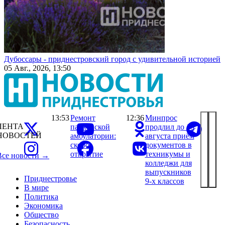
Дубоссары - приднестровский город с удивительной историей
05 Авг., 2026, 13:50
13:53
Ремонт
12:36
Минпрос
ЛЕНТА
парканской
продлил до 15
НОВОСТЕЙ
амбулатории:
августа приём
скоро
документов в
открытие
техникумы и
Все новости →
колледжи для
выпускников
Приднестровье
9-х классов
В мире
Политика
Экономика
Общество
Безопасность