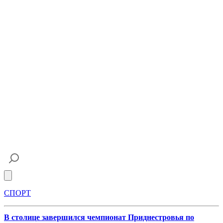
Open main menu
СПОРТ
В столице завершился чемпионат Приднестровья по