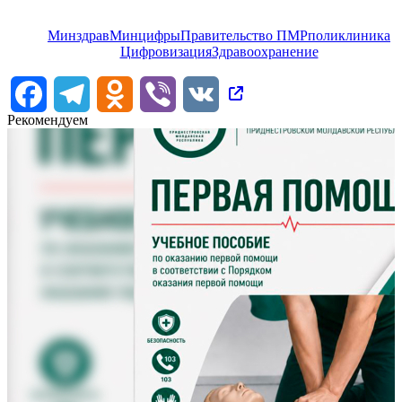
Минздрав
Минцифры
Правительство ПМР
поликлиника
Цифровизация
Здравоохранение
Facebook
Telegram
Odnoklassniki
Viber
VK
Рекомендуем