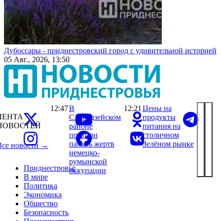
Дубоссары - приднестровский город с удивительной историей
05 Авг., 2026, 13:50
12:47
В
12:21
Цены на
ЛЕНТА
Слободзейском
продукты
НОВОСТЕЙ
районе
питания на
почтили
столичном
память жертв
Зелёном рынке
Все новости →
немецко-
румынской
Приднестровье
оккупации
В мире
Политика
Экономика
Общество
Безопасность