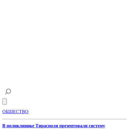
Open main menu
ОБЩЕСТВО
В поликлинике Тирасполя презентовали систему