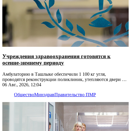
Учреждения здравоохранения готовятся к
осенне-зимнему периоду
Амбулаторию в Ташлыке обеспечили 1 100 кг угля,
проводятся реконструкции поликлиник, утепляются двери и
окна
06 Авг., 2026, 12:04
Общество
Минздрав
Правительство ПМР