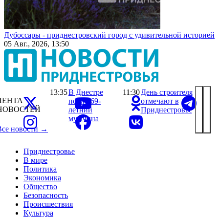
Дубоссары - приднестровский город с удивительной историей
05 Авг., 2026, 13:50
13:35
В Днестре
11:30
День строителя
ЛЕНТА
погиб 69-
отмечают в
НОВОСТЕЙ
летний
Приднестровье
мужчина
Все новости →
Приднестровье
В мире
Политика
Экономика
Общество
Безопасность
Происшествия
Культура