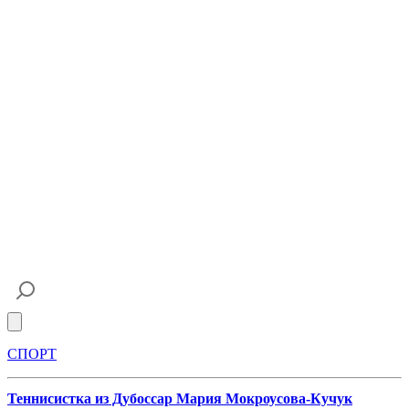
Open main menu
СПОРТ
Теннисистка из Дубоссар Мария Мокроусова-Кучук