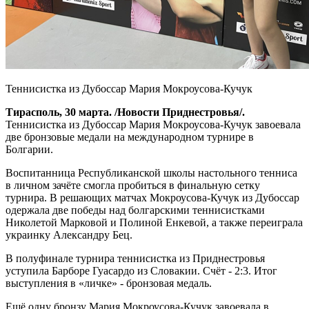
Теннисистка из Дубоссар Мария Мокроусова-Кучук
Тирасполь, 30 марта. /Новости Приднестровья/.
Теннисистка из Дубоссар Мария Мокроусова-Кучук завоевала
две бронзовые медали на международном турнире в
Болгарии.
Воспитанница Республиканской школы настольного тенниса
в личном зачёте смогла пробиться в финальную сетку
турнира. В решающих матчах Мокроусова-Кучук из Дубоссар
одержала две победы над болгарскими теннисистками
Николетой Марковой и Полиной Енкевой, а также переиграла
украинку Александру Бец.
В полуфинале турнира теннисистка из Приднестровья
уступила Барборе Гуасардо из Словакии. Счёт - 2:3. Итог
выступления в «личке» - бронзовая медаль.
Ещё одну бронзу Мария Мокроусова-Кучук завоевала в