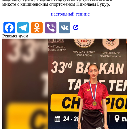
миксте с кишиневским спортсменом Николаем Букур.
настольный теннис
Facebook
Telegram
Odnoklassniki
Viber
VK
Рекомендуем