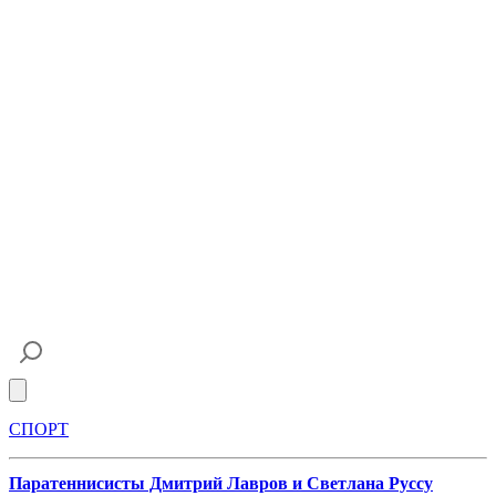
Open main menu
СПОРТ
Паратеннисисты Дмитрий Лавров и Светлана Руссу