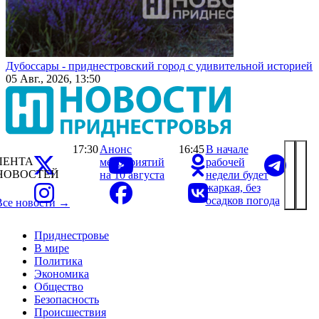
Дубоссары - приднестровский город с удивительной историей
05 Авг., 2026, 13:50
17:30
Анонс
16:45
В начале
ЛЕНТА
мероприятий
рабочей
НОВОСТЕЙ
на 10 августа
недели будет
жаркая, без
осадков погода
Все новости →
Приднестровье
В мире
Политика
Экономика
Общество
Безопасность
Происшествия