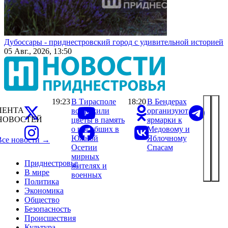
Дубоссары - приднестровский город с удивительной историей
05 Авг., 2026, 13:50
19:23
В Тирасполе
18:20
В Бендерах
ЛЕНТА
возложили
организуют
НОВОСТЕЙ
цветы в память
ярмарки к
о погибших в
Медовому и
Южной
Яблочному
Все новости →
Осетии
Спасам
мирных
Приднестровье
жителях и
В мире
военных
Политика
Экономика
Общество
Безопасность
Происшествия
Культура