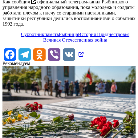
Как
сообщил
официальный телеграм-канал Рыбницкого
управления народного образования, пока молодёжь и солдаты
работали плечом к плечу со старшими наставниками,
защитники республики делились воспоминаниями о событиях
1992 года.
Субботник
память
Рыбница
История Приднестровья
Великая Отечественная война
Facebook
Telegram
Odnoklassniki
Viber
VK
Рекомендуем