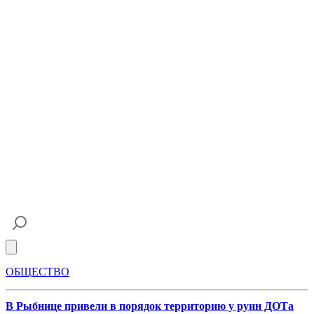
Open main menu
ОБЩЕСТВО
В Рыбнице привели в порядок территорию у руин ДОТа