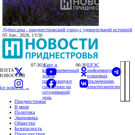
Дубоссары - приднестровский город с удивительной историей
05 Авг., 2026, 13:50
07:30
Жару и
06:30
ЕРЭС
ЛЕНТА
кратковременный
информирует о
НОВОСТЕЙ
дождь
плановых
прогнозируют
отключениях
синоптики на
электроэнергии
Все новости →
сегодняшний
день
Приднестровье
В мире
Политика
Экономика
Общество
Безопасность
Происшествия