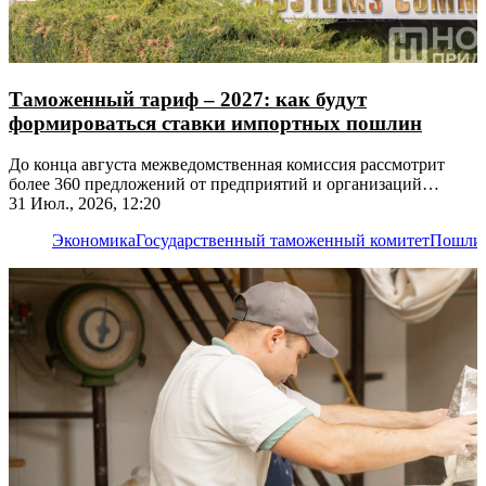
Таможенный тариф – 2027: как будут
формироваться ставки импортных пошлин
До конца августа межведомственная комиссия рассмотрит
более 360 предложений от предприятий и организаций
республики
31 Июл., 2026, 12:20
Экономика
Государственный таможенный комитет
Пошли