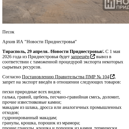
Песок
Архив ИА "Новости Приднестровья"
Тирасполь, 29 апреля. /Новости Приднестровья/.
С 1 мая
2026 года из Приднестровья будет
запрещён
вывоз в
соответствии с таможенной процедурой экспорта некоторых
сырьевых ресурсов.
Согласно
Постановлению Правительства ПМР № 104
,
запрет на экспорт введён в отношении следующих товаров:
пески природные всех видов;
галька, гравий, щебень, песчано-гравийная смесь, доломит,
прочие известняковые камни;
макадам из шлака, дросса или аналогичных промышленных
отходов;
гудронированный макадам;
гранулы, крошка, порошок из мрамора;
прочие гранулы, крошка и порошок из камня, термически