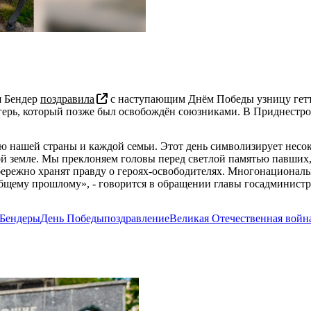
я Бендер
поздравила
с наступающим Днём Победы узницу гетт
ерь, который позже был освобождён союзниками. В Приднестров
рию нашей страны и каждой семьи. Этот день символизирует нес
ой земле. Мы преклоняем головы перед светлой памятью павших,
 бережно хранят правду о героях-освободителях. Многонационал
бщему прошлому», - говорится в обращении главы госадминистр
Бендеры
День Победы
поздравление
Великая Отечественная войн