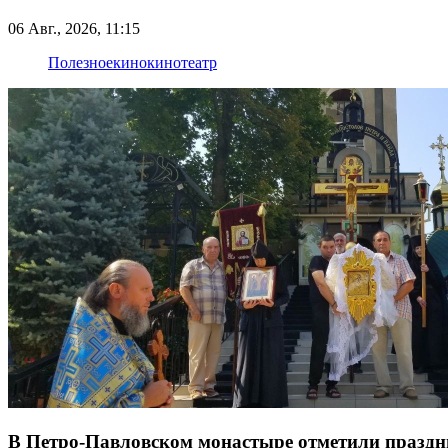
06 Авг., 2026, 11:15
Полезное
кино
кинотеатр
В Петро-Павловском монастыре отметили празд