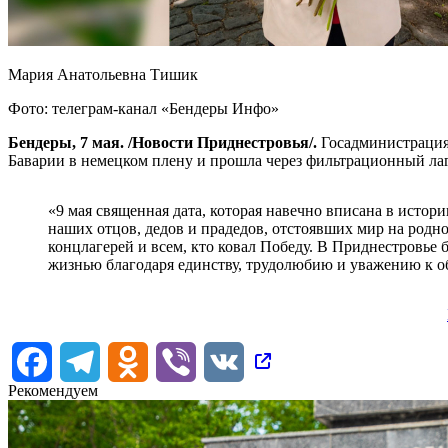
Мария Анатольевна Тишик
Фото: телеграм-канал «Бендеры Инфо»
Бендеры, 7 мая. /Новости Приднестровья/.
Госадминистраци
Баварии в немецком плену и прошла через фильтрационный лаг
«9 мая священная дата, которая навечно вписана в исто
наших отцов, дедов и прадедов, отстоявших мир на родн
концлагерей и всем, кто ковал Победу. В Приднестровье
жизнью благодаря единству, трудолюбию и уважению к о
Facebook
Telegram
Odnoklassniki
Viber
VK
Рекомендуем