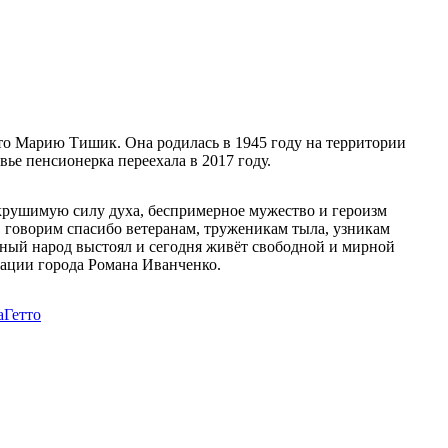
о Марию Тишик. Она родилась в 1945 году на территории
ье пенсионерка переехала в 2017 году.
окрушимую силу духа, беспримерное мужество и героизм
 говорим спасибо ветеранам, труженикам тыла, узникам
ьный народ выстоял и сегодня живёт свободной и мирной
ации города Романа Иванченко.
а
Гетто