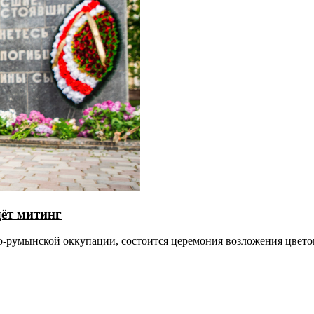
дёт митинг
ко-румынской оккупации, состоится церемония возложения цвето