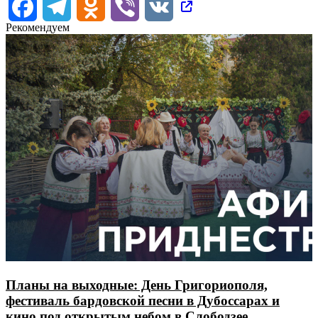
Facebook
Telegram
Odnoklassniki
Viber
VK
Рекомендуем
Планы на выходные: День Григориополя,
фестиваль бардовской песни в Дубоссарах и
кино под открытым небом в Слободзее