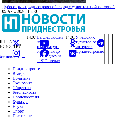
Дубоссары - приднестровский город с удивительной историей
05 Авг., 2026, 13:50
14:07
На следующей
14:01
У чешских
ЛЕНТА
неделе
туристов растёт
НОВОСТЕЙ
температура
интерес к
опустится до
Приднестровью
+33°С днём и
Все новости →
+19°С ночью
Приднестровье
В мире
Политика
Экономика
Общество
Безопасность
Происшествия
Культура
Наука
Спорт
Президент