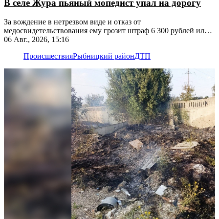
В селе Жура пьяный мопедист упал на дорогу
За вождение в нетрезвом виде и отказ от
медосвидетельствования ему грозит штраф 6 300 рублей или
лишение прав
06 Авг., 2026, 15:16
Происшествия
Рыбницкий район
ДТП