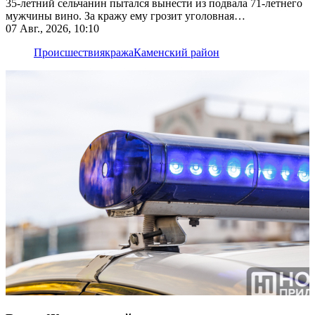
35-летний сельчанин пытался вынести из подвала 71-летнего
мужчины вино. За кражу ему грозит уголовная
ответственность
07 Авг., 2026, 10:10
Происшествия
кража
Каменский район