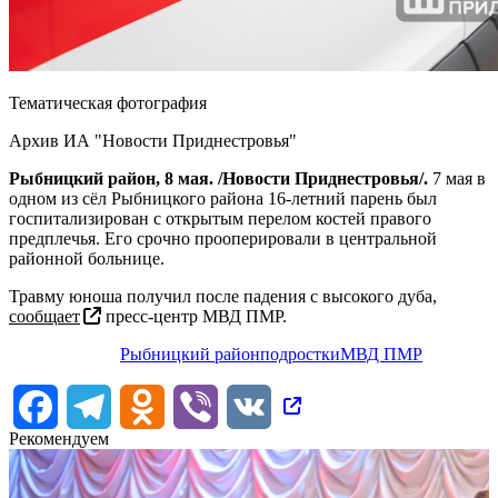
Тематическая фотография
Архив ИА "Новости Приднестровья"
Рыбницкий район, 8 мая. /Новости Приднестровья/.
7 мая в
одном из сёл Рыбницкого района 16-летний парень был
госпитализирован с открытым перелом костей правого
предплечья. Его срочно прооперировали в центральной
районной больнице.
Травму юноша получил после падения с высокого дуба,
сообщает
пресс-центр МВД ПМР.
Рыбницкий район
подростки
МВД ПМР
Facebook
Telegram
Odnoklassniki
Viber
VK
Рекомендуем