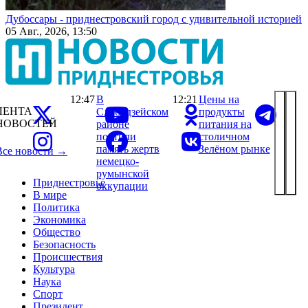
Дубоссары - приднестровский город с удивительной историей
05 Авг., 2026, 13:50
12:47
В
12:21
Цены на
ЛЕНТА
Слободзейском
продукты
НОВОСТЕЙ
районе
питания на
почтили
столичном
память жертв
Зелёном рынке
Все новости →
немецко-
румынской
Приднестровье
оккупации
В мире
Политика
Экономика
Общество
Безопасность
Происшествия
Культура
Наука
Спорт
Президент