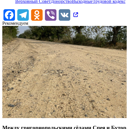
Верховный Совет
Донорство
Выходные
Трудовой кодекс
Facebook
Telegram
Odnoklassniki
Viber
VK
Рекомендуем
Между григориопольскими сёлами Спея и Бутор