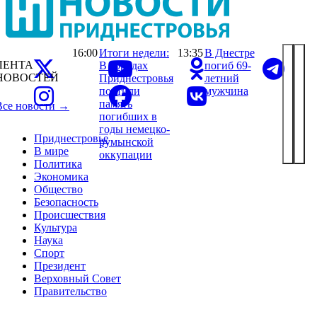
16:00
Итоги недели:
13:35
В Днестре
ЛЕНТА
В городах
погиб 69-
НОВОСТЕЙ
Приднестровья
летний
почтили
мужчина
память
Все новости →
погибших в
годы немецко-
Приднестровье
румынской
В мире
оккупации
Политика
Экономика
Общество
Безопасность
Происшествия
Культура
Наука
Спорт
Президент
Верховный Совет
Правительство