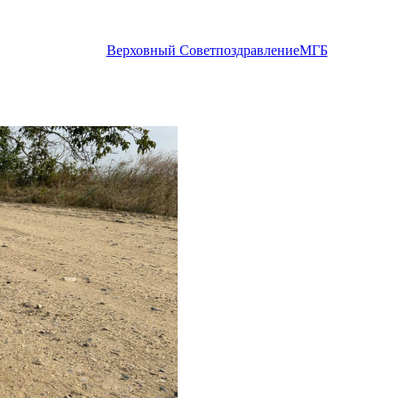
Верховный Совет
поздравление
МГБ