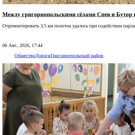
Между григориопольскими сёлами Спея и Бутор 
Отремонтировать 3,5 км полотна удалось при содействии пар
06 Авг., 2026, 17:44
Общество
Дороги
Григориопольский район