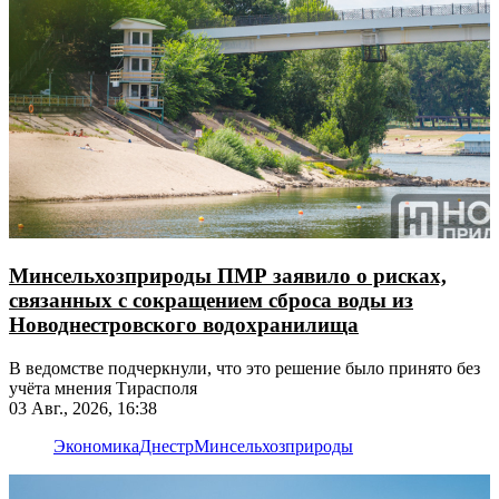
Минсельхозприроды ПМР заявило о рисках,
связанных с сокращением сброса воды из
Новоднестровского водохранилища
В ведомстве подчеркнули, что это решение было принято без
учёта мнения Тирасполя
03 Авг., 2026, 16:38
Экономика
Днестр
Минсельхозприроды