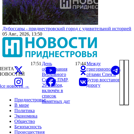
Дубоссары - приднестровский город с удивительной историей
05 Авг., 2026, 13:50
17:51
День
17:44
Между
ЛЕНТА
образования
григориопольскими
НОВОСТЕЙ
Верховного
сёлами Спея и
Совета ПМР,
Бутор восстановили
29 ноября,
дорогу
Все новости →
включён в
список
Приднестровье
памятных дат
В мире
Политика
Экономика
Общество
Безопасность
Происшествия