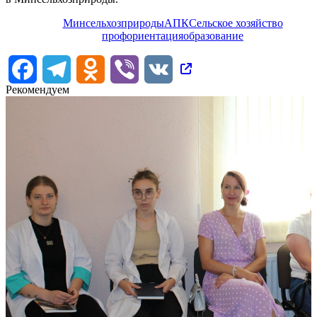
Минсельхозприроды
АПК
Сельское хозяйство
профориентация
образование
Facebook
Telegram
Odnoklassniki
Viber
VK
Рекомендуем