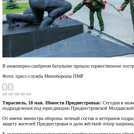
В инженерно-сапёрном батальоне прошло торжественное пост
Фото: пресс-служба Минобороны ПМР
Previous
Next
Тирасполь,
18 мая
. /Новости Приднестровья/.
Сегодня в инже
подразделения под юрисдикцию Приднестровской Молдавской
От имени министра обороны личный состав и ветеранов подраз
защиту жителей Приднестровья и дали жёсткий отпор национа
К нынешним военнослужащим и почётным гостям также обрати