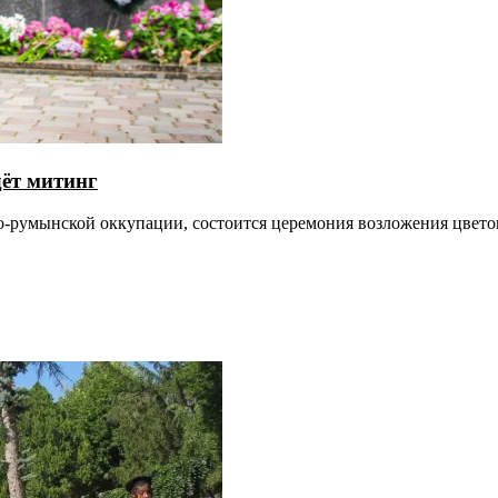
дёт митинг
ко-румынской оккупации, состоится церемония возложения цвето