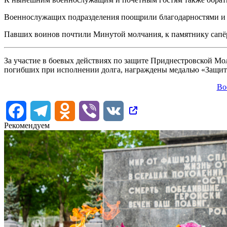
Военнослужащих подразделения поощрили благодарностями и 
Павших воинов почтили Минутой молчания, к памятнику сапё
За участие в боевых действиях по защите Приднестровской М
погибших при исполнении долга, награждены медалью «Защит
Во
Facebook
Telegram
Odnoklassniki
Viber
VK
Рекомендуем