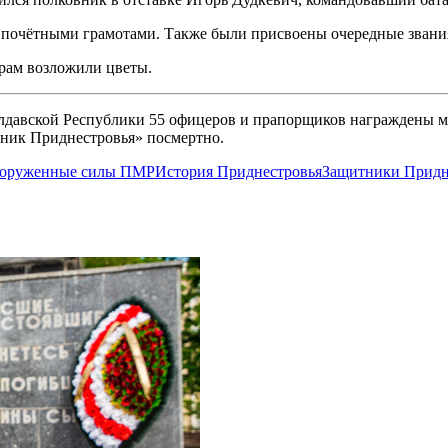
почётными грамотами. Также были присвоены очередные звани
рам возложили цветы.
олдавской Республики 55 офицеров и прапорщиков награждены 
ник Приднестровья» посмертно.
оруженные силы ПМР
История Приднестровья
Защитники Придн