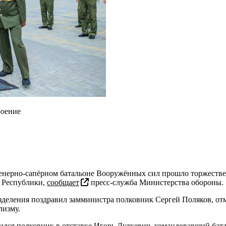
роение
нерно-сапёрном батальоне Вооружённых сил прошло торжестве
 Республики,
сообщает
пресс-служба Министерства обороны.
деления поздравил замминистра полковник Сергей Поляков, отме
лизму.
лся полковник в отставке Игорь Дудкевич, командовавший бат