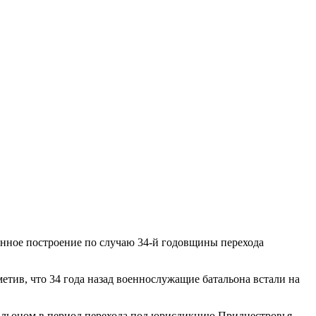
нное построение по случаю 34-й годовщины перехода
тив, что 34 года назад военнослужащие батальона встали на
альоном в период перехода под юрисдикцию Приднестровья.