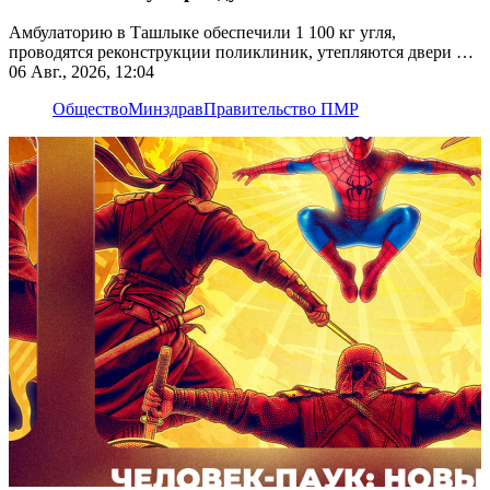
Амбулаторию в Ташлыке обеспечили 1 100 кг угля,
проводятся реконструкции поликлиник, утепляются двери и
окна
06 Авг., 2026, 12:04
Общество
Минздрав
Правительство ПМР