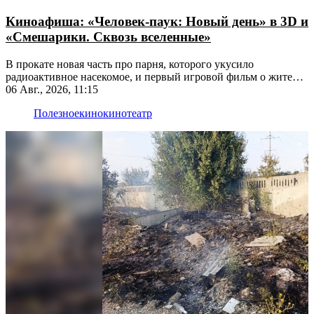
Киноафиша: «Человек-паук: Новый день» в 3D и
«Смешарики. Сквозь вселенные»
В прокате новая часть про парня, которого укусило
радиоактивное насекомое, и первый игровой фильм о жителях
Ромашковой долины
06 Авг., 2026, 11:15
Полезное
кино
кинотеатр