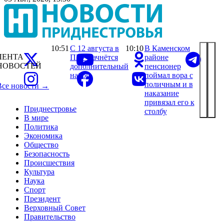
10:51
С 12 августа в
10:10
В Каменском
ЛЕНТА
ПГУ начнётся
районе
НОВОСТЕЙ
дополнительный
пенсионер
набор
поймал вора с
поличным и в
Все новости →
наказание
привязал его к
Приднестровье
столбу
В мире
Политика
Экономика
Общество
Безопасность
Происшествия
Культура
Наука
Спорт
Президент
Верховный Совет
Правительство