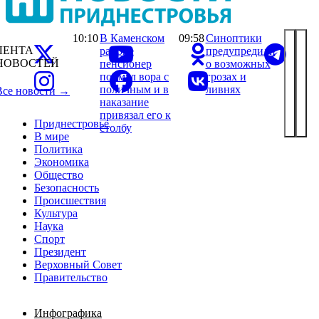
10:10
В Каменском
09:58
Синоптики
ЛЕНТА
районе
предупредили
НОВОСТЕЙ
пенсионер
о возможных
поймал вора с
грозах и
поличным и в
ливнях
Все новости →
наказание
привязал его к
Приднестровье
столбу
В мире
Политика
Экономика
Общество
Безопасность
Происшествия
Культура
Наука
Спорт
Президент
Верховный Совет
Правительство
Инфографика