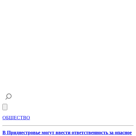
Open main menu
ОБЩЕСТВО
В Приднестровье могут ввести ответственность за опасное