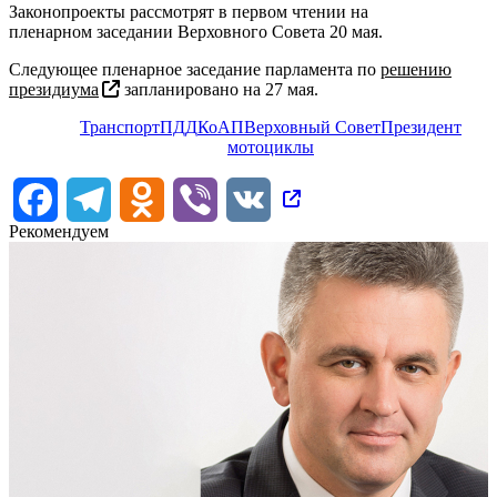
Законопроекты рассмотрят в первом чтении на
пленарном заседании Верховного Совета 20 мая.
Следующее пленарное заседание парламента по
решению
президиума
запланировано на 27 мая.
Транспорт
ПДД
КоАП
Верховный Совет
Президент
мотоциклы
Facebook
Telegram
Odnoklassniki
Viber
VK
Рекомендуем