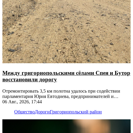
Между григориопольскими сёлами Спея и Бутор
восстановили дорогу
Отремонтировать 3,5 км полотна удалось при содействии
парламентария Юрия Евтодиева, предпринимателей и
жителей
06 Авг., 2026, 17:44
Общество
Дороги
Григориопольский район