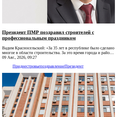
Президент ПМР поздравил строителей с
профессиональным праздником
Вадим Красносельский: «За 35 лет в республике было сделано
многое в области строительства. За это время города и районы
значительно преобразились»
09 Авг., 2026, 09:27
Приднестровье
поздравление
Президент