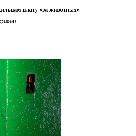
жильцам плату «за животных»
кращена