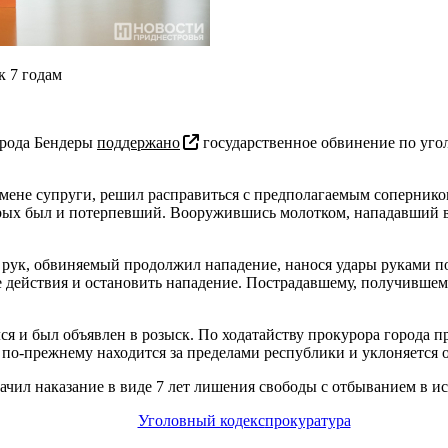
к 7 годам
орода Бендеры
поддержано
государственное обвинение по уго
змене супруги, решил расправиться с предполагаемым сопернико
орых был и потерпевший. Вооружившись молотком, нападавший в
 рук, обвиняемый продолжил нападение, нанося удары руками по
 действия и остановить нападение. Пострадавшему, получившем
ся и был объявлен в розыск. По ходатайству прокурора города п
по-прежнему находится за пределами республики и уклоняется от
ачил наказание в виде 7 лет лишения свободы с отбыванием в и
Уголовный кодекс
прокуратура