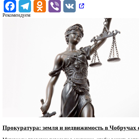
Facebook
Telegram
Odnoklassniki
Viber
VK
Рекомендуем
Прокуратура: земля и недвижимость в Чобручах