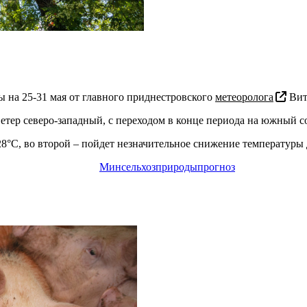
 на 25-31 мая от главного приднестровского
метеоролога
Вит
тер северо-западный, с переходом в конце периода на южный со
+28°С, во второй – пойдет незначительное снижение температу
Минсельхозприроды
прогноз