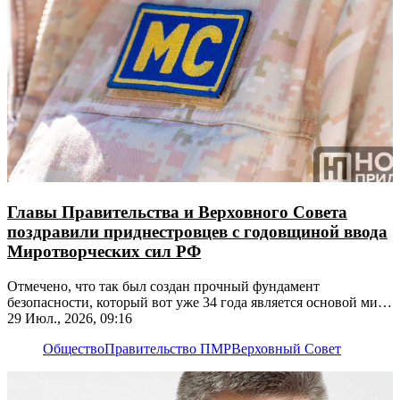
Главы Правительства и Верховного Совета
поздравили приднестровцев с годовщиной ввода
Миротворческих сил РФ
Отмечено, что так был создан прочный фундамент
безопасности, который вот уже 34 года является основой мира
на берегах Днестра
29 Июл., 2026, 09:16
Общество
Правительство ПМР
Верховный Совет