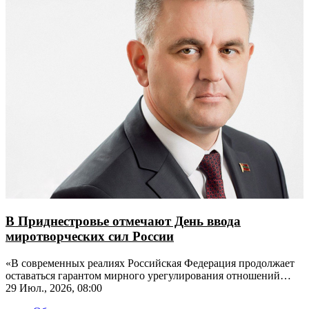
В Приднестровье отмечают День ввода
миротворческих сил России
«В современных реалиях Российская Федерация продолжает
оставаться гарантом мирного урегулирования отношений
между Молдовой и Приднестровьем», - отметил Президент
29 Июл., 2026, 08:00
Вадим Красносельский