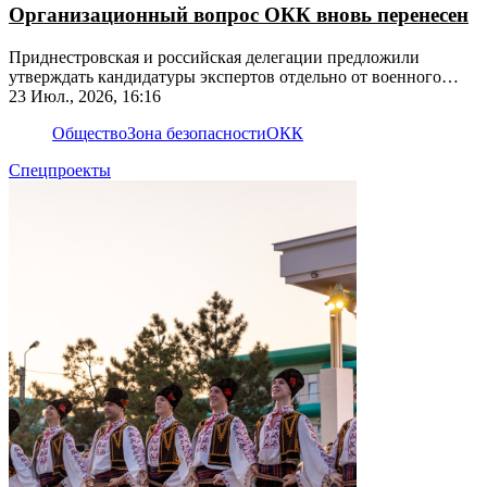
Организационный вопрос ОКК вновь перенесен
Приднестровская и российская делегации предложили
утверждать кандидатуры экспертов отдельно от военного
наблюдателя и представителя Украины, молдавская – не
23 Июл., 2026, 16:16
согласилась
Общество
Зона безопасности
ОКК
Спецпроекты