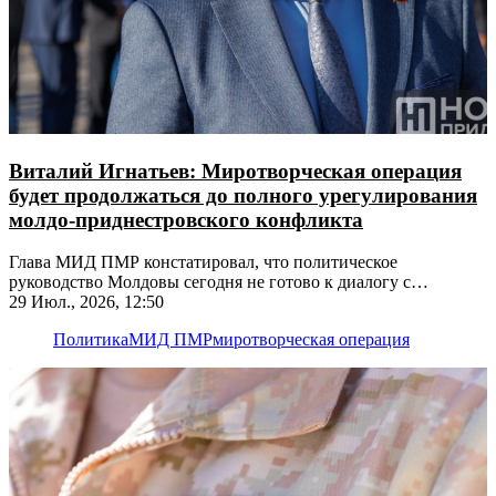
Виталий Игнатьев: Миротворческая операция
будет продолжаться до полного урегулирования
молдо-приднестровского конфликта
Глава МИД ПМР констатировал, что политическое
руководство Молдовы сегодня не готово к диалогу с
Приднестровьем
29 Июл., 2026, 12:50
Политика
МИД ПМР
миротворческая операция