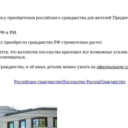
су приобретения российского гражданства для жителей Приднес
 РФ в РМ.
х приобрести гражданство РФ стремительно растет.
тся, что коллектив посольства приложит все возможные усилия 
величиваться.
гражданства, и об иных деталях можно узнать на
официальном с
Российское гражданство
Посольство России
Гражданство