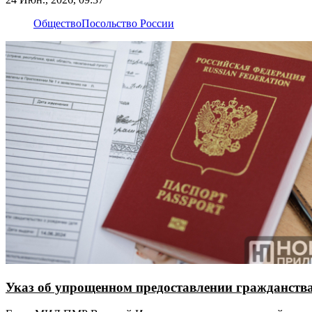
Общество
Посольство России
Указ об упрощенном предоставлении гражданства