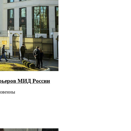
рьеров МИД России
новенны