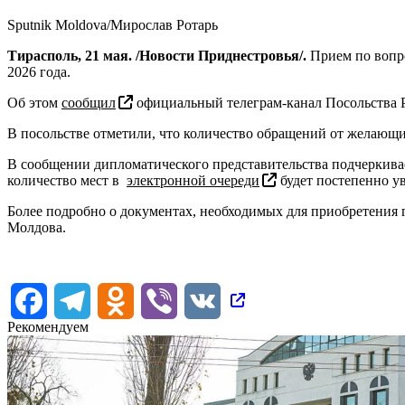
Sputnik Moldova/Мирослав Ротарь
Тирасполь, 21 мая. /Новости Приднестровья/.
Прием по вопро
2026 года.
Об этом
сообщил
официальный телеграм-канал Посольства
В посольстве отметили, что количество обращений от желающи
В сообщении дипломатического представительства подчеркивае
количество мест в
электронной очереди
будет постепенно у
Более подробно о документах, необходимых для приобретения 
Молдова.
Facebook
Telegram
Odnoklassniki
Viber
VK
Рекомендуем