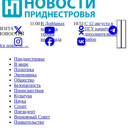
11:00
В Дойбанах
10:51
С 12 августа в
ЛЕНТА
началась
ПГУ начнётся
НОВОСТЕЙ
уборка
дополнительный
винограда
набор
Все новости →
Приднестровье
В мире
Политика
Экономика
Общество
Безопасность
Происшествия
Культура
Наука
Спорт
Президент
Верховный Совет
Правительство