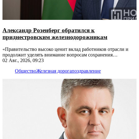
Александр Розенберг обратился к
приднестровским железнодорожникам
«Правительство высоко ценит вклад работников отрасли и
продолжит уделять внимание вопросам сохранения
транспортной инфраструктуры», - отметил он
02 Авг., 2026, 09:23
Общество
Железная дорога
поздравление