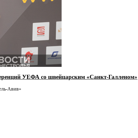
еренций УЕФА со швейцарским «Санкт-Галленом»
ель-Авив»