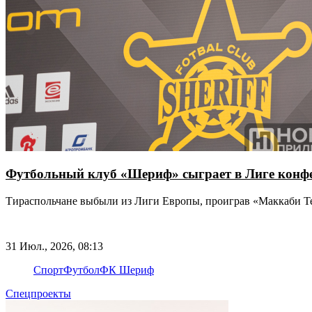
Футбольный клуб «Шериф» сыграет в Лиге конф
Тираспольчане выбыли из Лиги Европы, проиграв «Маккаби Т
31 Июл., 2026, 08:13
Спорт
Футбол
ФК Шериф
Спецпроекты