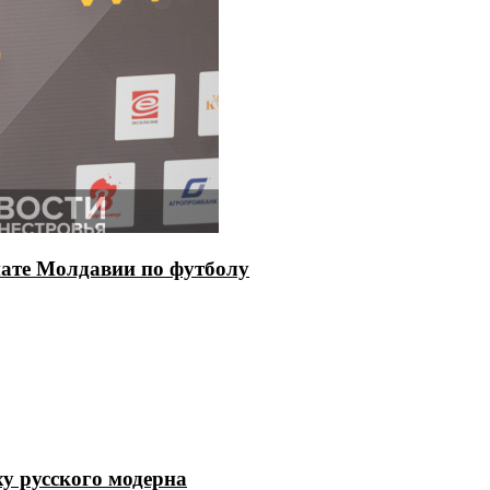
ате Молдавии по футболу
ху русского модерна