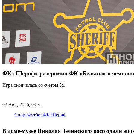
ФК «Шериф» разгромил ФК «Бельцы» в чемпион
Игра окончилась со счетом 5:1
03 Авг., 2026, 09:31
Спорт
Футбол
ФК Шериф
В доме-музее Николая Зелинского воссоздали эпо