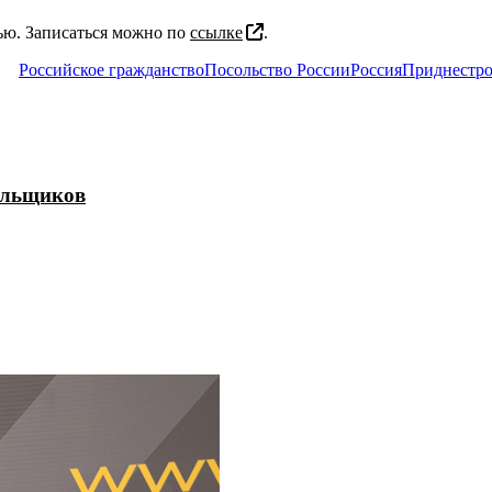
дью. Записаться можно по
ссылке
.
Российское гражданство
Посольство России
Россия
Приднестро
ольщиков