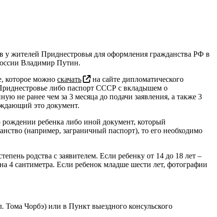
в у жителей Приднестровья для оформления гражданства РФ в
 России Владимир Путин.
е, которое можно
скачать
на сайте дипломатического
 Приднестровье либо паспорт СССР с вкладышем о
ю не ранее чем за 3 месяца до подачи заявления, а также 3
ерждающий это документ.
 о рождении ребенка либо иной документ, который
анство (например, заграничный паспорт), то его необходимо
пень родства с заявителем. Если ребенку от 14 до 18 лет –
на 4 сантиметра. Если ребенок младше шести лет, фотографии
л. Тома Чорбэ) или в Пункт выездного консульского