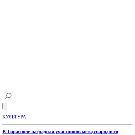
Open main menu
КУЛЬТУРА
В Тирасполе наградили участников международного