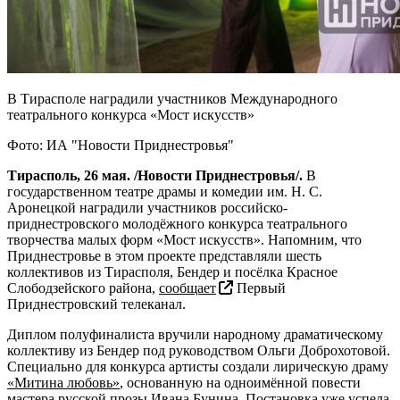
В Тирасполе наградили участников Международного
театрального конкурса «Мост искусств»
Фото: ИА "Новости Приднестровья"
Тирасполь, 26 мая. /Новости Приднестровья/.
В
государственном театре драмы и комедии им. Н. С.
Аронецкой наградили участников российско-
приднестровского молодёжного конкурса театрального
творчества малых форм «Мост искусств». Напомним, что
Приднестровье в этом проекте представляли шесть
коллективов из Тирасполя, Бендер и посёлка Красное
Слободзейского района,
сообщает
Первый
Приднестровский телеканал.
Диплом полуфиналиста вручили народному драматическому
коллективу из Бендер под руководством Ольги Доброхотовой.
Специально для конкурса артисты создали лирическую драму
«Митина любовь»
, основанную на одноимённой повести
мастера русской прозы Ивана Бунина. Постановка уже успела