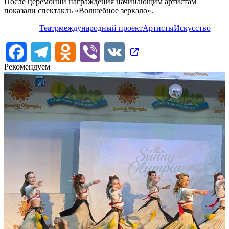
После церемонии награждения начинающим артистам
показали спектакль «Волшебное зеркало».
Театр
международный проект
Артисты
Искусство
Facebook
Telegram
Odnoklassniki
Viber
VK
Рекомендуем