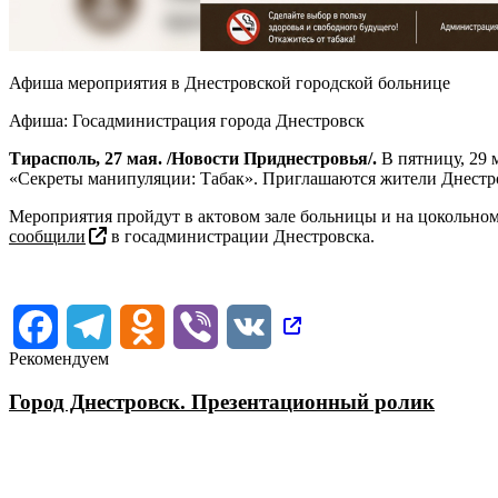
Афиша мероприятия в Днестровской городской больнице
Афиша: Госадминистрация города Днестровск
Тирасполь, 27 мая. /Новости Приднестровья/.
В пятницу, 29 
«Секреты манипуляции: Табак». Приглашаются жители Днестро
Мероприятия пройдут в актовом зале больницы и на цокольном 
сообщили
в госадминистрации Днестровска.
Facebook
Telegram
Odnoklassniki
Viber
VK
Рекомендуем
Город Днестровск. Презентационный ролик