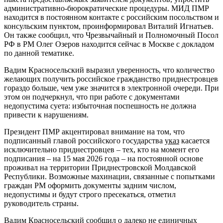
административно-бюрократические процедуры. МИД ПМР
находится в постоянном контакте с российским посольством и
консульским пунктом, проинформировал Виталий Игнатьев.
Он также сообщил, что Чрезвычайный и Полномочный Посол
РФ в РМ Олег Озеров находится сейчас в Москве с докладом
по данной тематике.
Вадим Красносельский выразил уверенность, что количество
желающих получить российское гражданство приднестровцев
гораздо больше, чем уже значится в электронной очереди. При
этом он подчеркнул, что при работе с документами
недопустима суета: избыточная поспешность не должна
привести к нарушениям.
Президент ПМР акцентировал внимание на том, что
подписанный главой российского государства
указ
касается
исключительно приднестровцев – тех, кто на момент его
подписания – на 15 мая 2026 года – на постоянной основе
проживал на территории Приднестровской Молдавской
Республики. Возможные махинации, связанные с попытками
граждан РМ оформить документы задним числом,
недопустимы и будут строго пресекаться, отметил
руководитель страны.
Вадим Красносельский сообщил о далеко не единичных