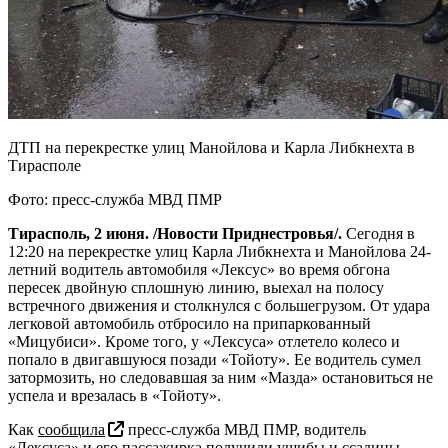
ДТП на перекрестке улиц Манойлова и Карла Либкнехта в
Тирасполе
Фото: пресс-служба МВД ПМР
Тирасполь, 2 июня. /Новости Приднестровья/.
Сегодня в
12:20 на перекрестке улиц Карла Либкнехта и Манойлова 24-
летний водитель автомобиля «Лексус» во время обгона
пересек двойную сплошную линию, выехал на полосу
встречного движения и столкнулся с большегрузом. От удара
легковой автомобиль отбросило на припаркованный
«Мицубиси». Кроме того, у «Лексуса» отлетело колесо и
попало в двигавшуюся позади «Тойоту». Ее водитель сумел
затормозить, но следовавшая за ним «Мазда» остановиться не
успела и врезалась в «Тойоту».
Как
сообщила
пресс-служба МВД ПМР, водитель
«Лексуса» и его пассажирка получили ушибы и ссадины.