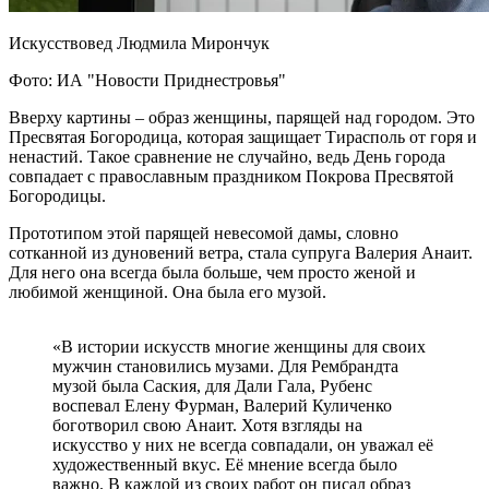
Искусствовед Людмила Мирончук
Фото: ИА "Новости Приднестровья"
Вверху картины – образ женщины, парящей над городом. Это
Пресвятая Богородица, которая защищает Тирасполь от горя и
ненастий. Такое сравнение не случайно, ведь День города
совпадает с православным праздником Покрова Пресвятой
Богородицы.
Прототипом этой парящей невесомой дамы, словно
сотканной из дуновений ветра, стала супруга Валерия Анаит.
Для него она всегда была больше, чем просто женой и
любимой женщиной. Она была его музой.
«В истории искусств многие женщины для своих
мужчин становились музами. Для Рембрандта
музой была Саския, для Дали Гала, Рубенс
воспевал Елену Фурман, Валерий Куличенко
боготворил свою Анаит. Хотя взгляды на
искусство у них не всегда совпадали, он уважал её
художественный вкус. Её мнение всегда было
важно. В каждой из своих работ он писал образ