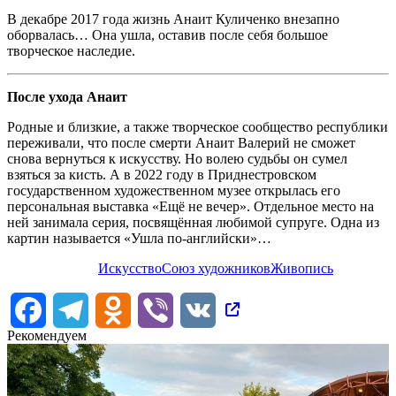
В декабре 2017 года жизнь Анаит Куличенко внезапно
оборвалась… Она ушла, оставив после себя большое
творческое наследие.
После ухода Анаит
Родные и близкие, а также творческое сообщество республики
переживали, что после смерти Анаит Валерий не сможет
снова вернуться к искусству. Но волею судьбы он сумел
взяться за кисть. А в 2022 году в Приднестровском
государственном художественном музее открылась его
персональная выставка «Ещё не вечер». Отдельное место на
ней занимала серия, посвящённая любимой супруге. Одна из
картин называется «Ушла по-английски»…
Искусство
Союз художников
Живопись
Facebook
Telegram
Odnoklassniki
Viber
VK
Рекомендуем