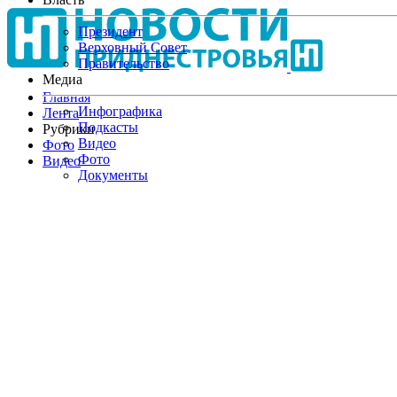
Перейти
к
Президент
основному
Верховный Совет
содержанию
Правительство
Медиа
Главная
Инфографика
Лента
Подкасты
Рубрики
Видео
Фото
Фото
Видео
Документы