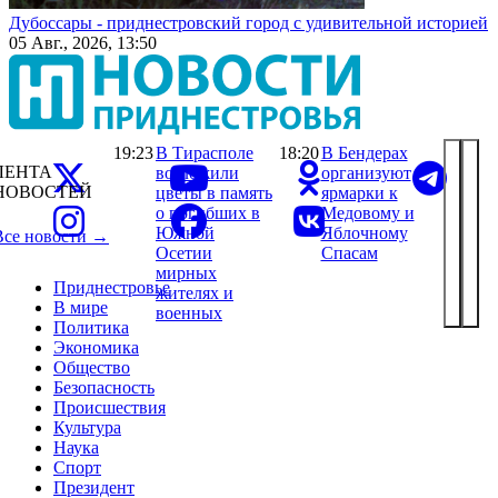
Дубоссары - приднестровский город с удивительной историей
05 Авг., 2026, 13:50
19:23
В Тирасполе
18:20
В Бендерах
ЛЕНТА
возложили
организуют
НОВОСТЕЙ
цветы в память
ярмарки к
о погибших в
Медовому и
Южной
Яблочному
Все новости →
Осетии
Спасам
мирных
Приднестровье
жителях и
В мире
военных
Политика
Экономика
Общество
Безопасность
Происшествия
Культура
Наука
Спорт
Президент