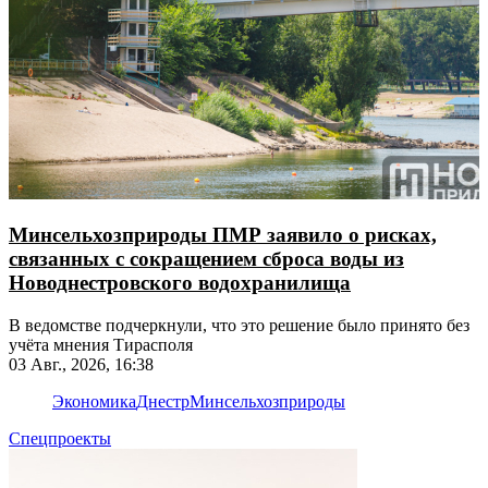
Минсельхозприроды ПМР заявило о рисках,
связанных с сокращением сброса воды из
Новоднестровского водохранилища
В ведомстве подчеркнули, что это решение было принято без
учёта мнения Тирасполя
03 Авг., 2026, 16:38
Экономика
Днестр
Минсельхозприроды
Спецпроекты