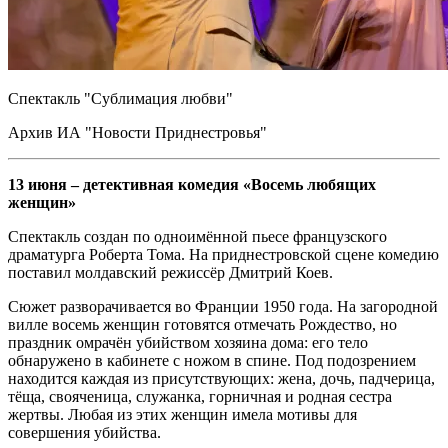
Спектакль "Сублимация любви"
Архив ИА "Новости Приднестровья"
13 июня – детективная комедия «Восемь любящих
женщин»
Спектакль создан по одноимённой пьесе французского
драматурга Роберта Тома. На приднестровской сцене комедию
поставил молдавский режиссёр Дмитрий Коев.
Сюжет разворачивается во Франции 1950 года. На загородной
вилле восемь женщин готовятся отмечать Рождество, но
праздник омрачён убийством хозяина дома: его тело
обнаружено в кабинете с ножом в спине. Под подозрением
находится каждая из присутствующих: жена, дочь, падчерица,
тёща, свояченица, служанка, горничная и родная сестра
жертвы. Любая из этих женщин имела мотивы для
совершения убийства.