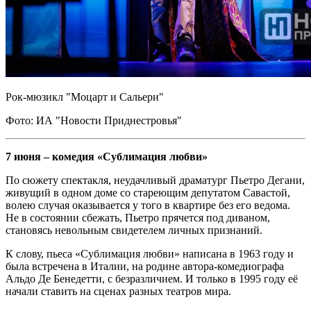
Рок-мюзикл "Моцарт и Сальери"
Фото: ИА "Новости Приднестровья"
7 июня – комедия «Сублимация любви»
По сюжету спектакля, неудачливый драматург Пьетро Дегани,
живущий в одном доме со стареющим депутатом Савастой,
волею случая оказывается у того в квартире без его ведома.
Не в состоянии сбежать, Пьетро прячется под диваном,
становясь невольным свидетелем личных признаний.
К слову, пьеса «Сублимация любви» написана в 1963 году и
была встречена в Италии, на родине автора-комедиографа
Альдо Де Бенедетти, с безразличием. И только в 1995 году её
начали ставить на сценах разных театров мира.