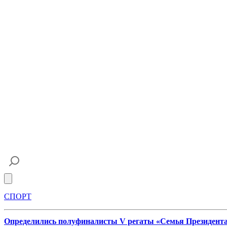
Open main menu
СПОРТ
Определились полуфиналисты V регаты «Семья Президент