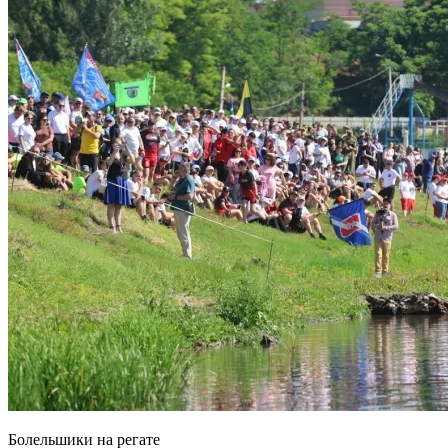
Болельшики на регате