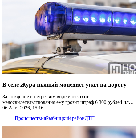
В селе Жура пьяный мопедист упал на дорогу
За вождение в нетрезвом виде и отказ от
медосвидетельствования ему грозит штраф 6 300 рублей или
лишение прав
06 Авг., 2026, 15:16
Происшествия
Рыбницкий район
ДТП