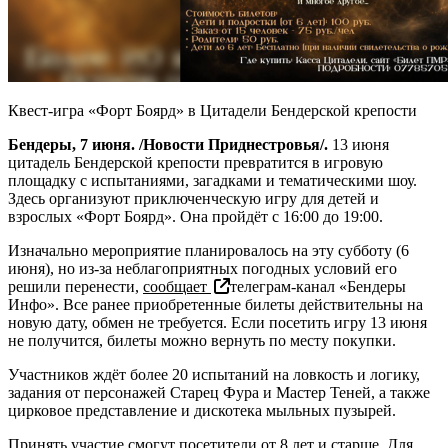
Квест-игра «Форт Боярд» в Цитадели Бендерской крепости
Бендеры, 7 июня. /Новости Приднестровья/.
13 июня
цитадель Бендерской крепости превратится в игровую
площадку с испытаниями, загадками и тематическими шоу.
Здесь организуют приключенческую игру для детей и
взрослых «Форт Боярд». Она пройдёт с 16:00 до 19:00.
Изначально мероприятие планировалось на эту субботу (6
июня), но из-за неблагоприятных погодных условий его
решили перенести,
сообщает
телеграм-канал «Бендеры
Инфо». Все ранее приобретенные билеты действительны на
новую дату, обмен не требуется. Если посетить игру 13 июня
не получится, билеты можно вернуть по месту покупки.
Участников ждёт более 20 испытаний на ловкость и логику,
задания от персонажей Старец Фура и Мастер Теней, а также
цирковое представление и дискотека мыльных пузырей.
Принять участие смогут посетители от 8 лет и старше. Для