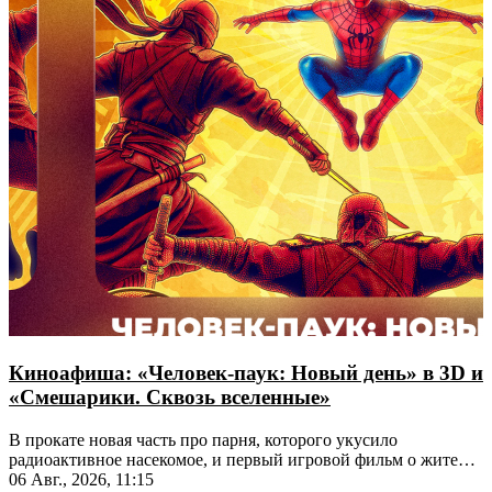
Киноафиша: «Человек-паук: Новый день» в 3D и
«Смешарики. Сквозь вселенные»
В прокате новая часть про парня, которого укусило
радиоактивное насекомое, и первый игровой фильм о жителях
Ромашковой долины
06 Авг., 2026, 11:15