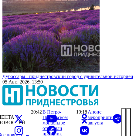
Дубоссары - приднестровский город с удивительной историей
05 Авг., 2026, 13:50
20:42
В Петро-
19:18
Анонс
ЛЕНТА
Павловском
мероприятий 6
НОВОСТЕЙ
монастыре
августа
отметили
праздник
Все новости →