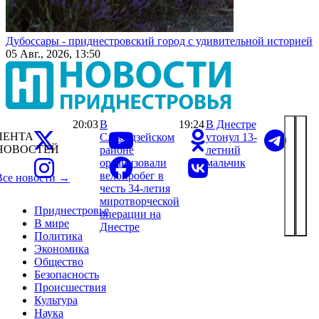
Дубоссары - приднестровский город с удивительной историей
05 Авг., 2026, 13:50
20:03
В
19:24
В Днестре
ЛЕНТА
Слободзейском
утонул 13-
НОВОСТЕЙ
районе
летний
организовали
мальчик
велопробег в
Все новости →
честь 34-летия
миротворческой
Приднестровье
операции на
В мире
Днестре
Политика
Экономика
Общество
Безопасность
Происшествия
Культура
Наука