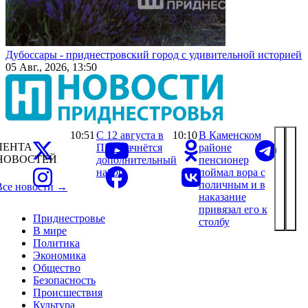
Дубоссары - приднестровский город с удивительной историей
05 Авг., 2026, 13:50
10:51
С 12 августа в
10:10
В Каменском
ЛЕНТА
ПГУ начнётся
районе
НОВОСТЕЙ
дополнительный
пенсионер
набор
поймал вора с
поличным и в
Все новости →
наказание
привязал его к
Приднестровье
столбу
В мире
Политика
Экономика
Общество
Безопасность
Происшествия
Культура