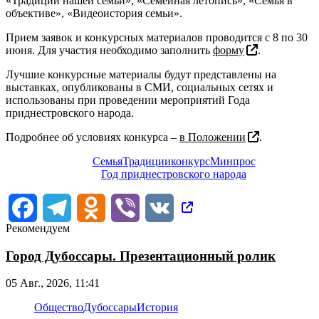
«Традиции нашей семьи», «Семейная летопись», «Семья в
объективе», «Видеоистория семьи».
Прием заявок и конкурсных материалов проводится с 8 по 30
июня. Для участия необходимо заполнить
форму
.
Лучшие конкурсные материалы будут представлены на
выставках, опубликованы в СМИ, социальных сетях и
использованы при проведении мероприятий Года
приднестровского народа.
Подробнее об условиях конкурса –
в Положении
.
Семья
Традиции
конкурс
Минпрос
Год приднестровского народа
Facebook
Telegram
Odnoklassniki
Viber
VK
Рекомендуем
Город Дубоссары. Презентационный ролик
05 Авг., 2026, 11:41
Общество
Дубоссары
История