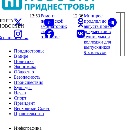
13:53
Ремонт
12:36
Минпрос
ЛЕНТА
парканской
продлил до 15
НОВОСТЕЙ
амбулатории:
августа приём
скоро
документов в
открытие
техникумы и
Все новости →
колледжи для
выпускников
Приднестровье
9-х классов
В мире
Политика
Экономика
Общество
Безопасность
Происшествия
Культура
Наука
Спорт
Президент
Верховный Совет
Правительство
Инфографика