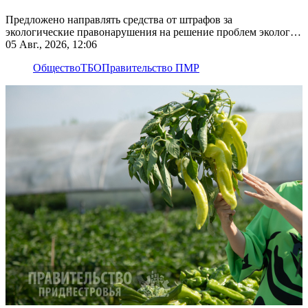
Предложено направлять средства от штрафов за
экологические правонарушения на решение проблем экологии
на этих территориях
05 Авг., 2026, 12:06
Общество
ТБО
Правительство ПМР