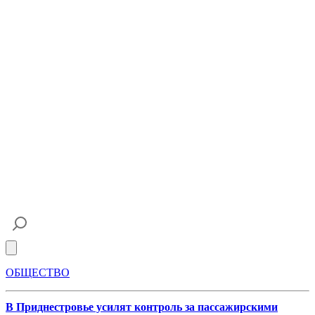
Open main menu
ОБЩЕСТВО
В Приднестровье усилят контроль за пассажирскими