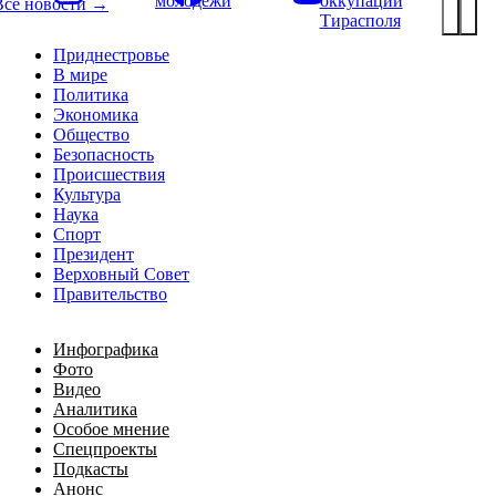
молодёжи
оккупации
Все новости →
Тирасполя
Приднестровье
В мире
Политика
Экономика
Общество
Безопасность
Происшествия
Культура
Наука
Спорт
Президент
Верховный Совет
Правительство
Инфографика
Фото
Видео
Аналитика
Особое мнение
Спецпроекты
Подкасты
Анонс