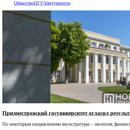
Общество
ПГУ
Абитуриенты
Приднестровский госуниверситет огласил резуль
По некоторым направлениям магистратуры – экология, финанс