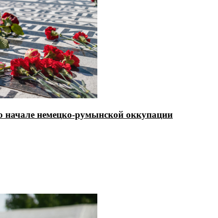
ь о начале немецко-румынской оккупации