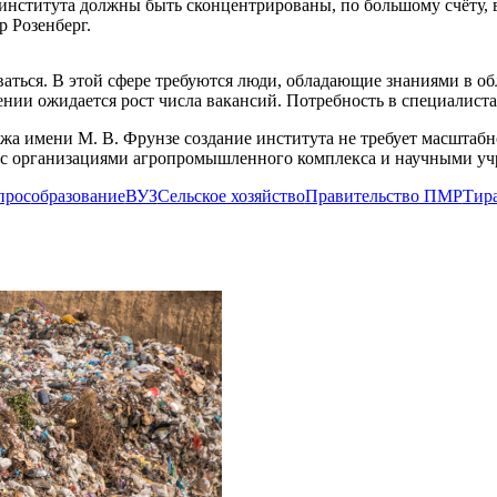
 института должны быть сконцентрированы, по большому счёту, 
р Розенберг.
ться. В этой сфере требуются люди, обладающие знаниями в об
нии ожидается рост числа вакансий. Потребность в специалистах
жа имени М. В. Фрунзе создание института не требует масштаб
о с организациями агропромышленного комплекса и научными у
прос
образование
ВУЗ
Сельское хозяйство
Правительство ПМР
Тир