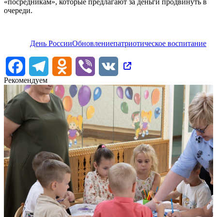
«посредникам», которые предлагают за деньги продвинуть в
очереди.
День России
Обновление
патриотическое воспитание
Facebook
Telegram
Odnoklassniki
Viber
VK
Рекомендуем