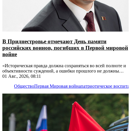
В Приднестровье отмечают День памяти
российских воинов, погибших в Первой мировой
войне
«Историческая правда должна сохраняться во всей полноте и
объективности суждений, а ошибки прошлого не должны
повторяться», - отметил Президент ПМР
01 Авг., 2026, 08:11
Общество
Первая Мировая война
патриотическое воспита