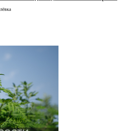
улёвка