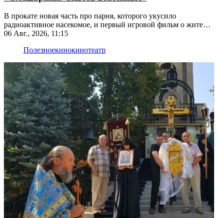
В прокате новая часть про парня, которого укусило
радиоактивное насекомое, и первый игровой фильм о жителях
Ромашковой долины
06 Авг., 2026, 11:15
Полезное
кино
кинотеатр