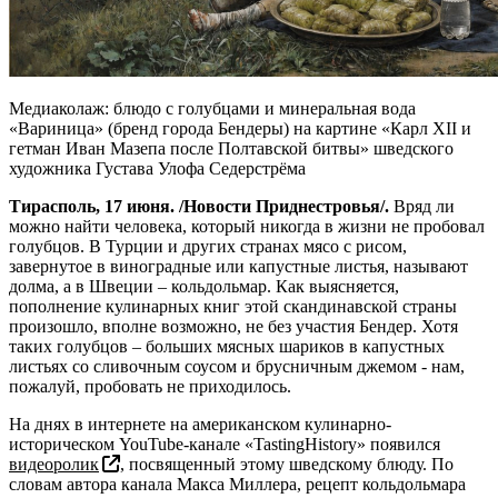
Медиаколаж: блюдо с голубцами и минеральная вода
«Вариница» (бренд города Бендеры) на картине «Карл XII и
гетман Иван Мазепа после Полтавской битвы» шведского
художника Густава Улофа Седерстрёма
Тирасполь, 17 июня. /Новости Приднестровья/.
Вряд ли
можно найти человека, который никогда в жизни не пробовал
голубцов. В Турции и других странах мясо с рисом,
завернутое в виноградные или капустные листья, называют
долма, а в Швеции – кольдольмар. Как выясняется,
пополнение кулинарных книг этой скандинавской страны
произошло, вполне возможно, не без участия Бендер. Хотя
таких голубцов – больших мясных шариков в капустных
листьях со сливочным соусом и брусничным джемом - нам,
пожалуй, пробовать не приходилось.
На днях в интернете на американском кулинарно-
историческом YouTube-канале «TastingHistory» появился
видеоролик
, посвященный этому шведскому блюду. По
словам автора канала Макса Миллера, рецепт кольдольмара