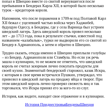
попал в Швецию вместе со свитой вернувшегося после
пребывания в Бендерах Карла XII, в которой было несколько
турок – кредиторов короля.
Напомним, что после поражения в 1709-м под Полтавой Карл
XII бежал с уцелевшей частью войска через Хаджибей,
будущую Одессу, в Бендеры, где у села Варница был устроен
шведский лагерь. Здесь шведский король провел несколько
лет – до 1713 года, пока в результате стычки, известной под
названием «калабалык», турки не выдворили его со свитой из
Бендер в Адрианополь, а затем и обратно в Швецию.
Трудно сказать, откуда именно в Швецию приплыли голубцы
– из Бендер, Адрианополя или Стамбула. Но если уж речь
зашла о кулинарии, то не можем не отметить, что шведский
король не считал зазорным лично покупать продукты для
своей кухни. Знаменитый бендерский старожил, казак Искра,
с которым в свое время встречался Пушкин, утверждал, что
привозил в шведский лагерь на продажу яйца и творог. При
этом шведский король лично проверял свежесть яиц и так
торговался, что Искра принял его за кого-то из слуг.
История, как видите, находит свое отражение и в кулинарии.
История Приднестровья
Бендеры
Швеция