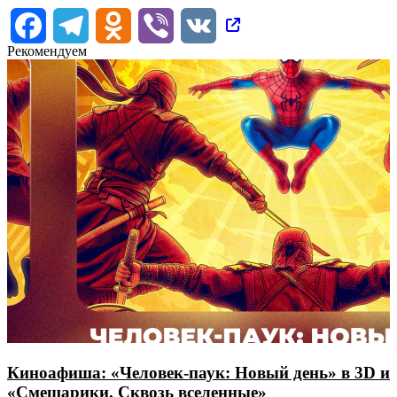
Facebook
Telegram
Odnoklassniki
Viber
VK
Рекомендуем
Киноафиша: «Человек-паук: Новый день» в 3D и
«Смешарики. Сквозь вселенные»