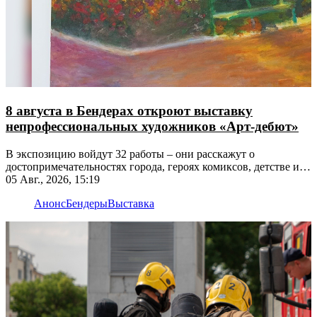
8 августа в Бендерах откроют выставку
непрофессиональных художников «Арт-дебют»
В экспозицию войдут 32 работы – они расскажут о
достопримечательностях города, героях комиксов, детстве и
не только
05 Авг., 2026, 15:19
Анонс
Бендеры
Выставка