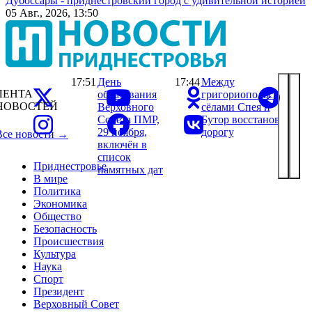
Дубоссары - приднестровский город с удивительной историей
05 Авг., 2026, 13:50
17:51
День
17:44
Между
ЛЕНТА
образования
григориопольскими
НОВОСТЕЙ
Верховного
сёлами Спея и
Совета ПМР,
Бутор восстановили
29 ноября,
дорогу
Все новости →
включён в
список
Приднестровье
памятных дат
В мире
Политика
Экономика
Общество
Безопасность
Происшествия
Культура
Наука
Спорт
Президент
Верховный Совет