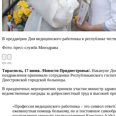
В преддверии Дня медицинского работника в республике чест
Фото: пресс-служба Минздрава
Previous
Next
Тирасполь, 17 июня. /Новости Приднестровья/.
Накануне Дня
поздравления принимали сотрудники Республиканского госпи
Днестровской городской больницы.
В праздничных мероприятиях приняли участие министр здраво
ведомственные награды за добросовестный труд и высокий пр
«Профессия медицинского работника – это символ ответс
ежеминутная помощь больному, но и постоянное самообр
поздравлении министр здравоохранения Кристина Албул