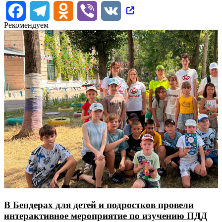
Facebook
Telegram
Odnoklassniki
Viber
VK
Рекомендуем
В Бендерах для детей и подростков провели
интерактивное мероприятие по изучению ПДД