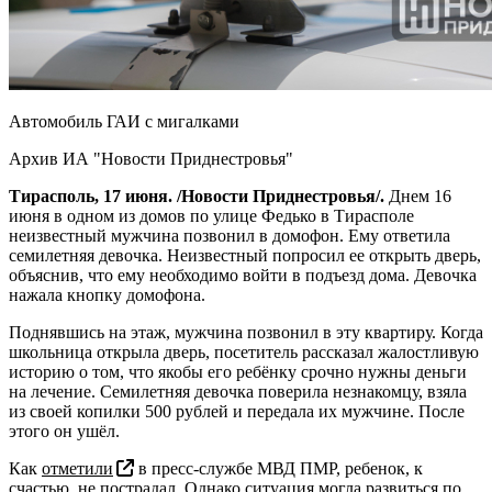
Автомобиль ГАИ с мигалками
Архив ИА "Новости Приднестровья"
Тирасполь, 17 июня. /Новости Приднестровья/.
Днем 16
июня в одном из домов по улице Федько в Тирасполе
неизвестный мужчина позвонил в домофон. Ему ответила
семилетняя девочка. Неизвестный попросил ее открыть дверь,
объяснив, что ему необходимо войти в подъезд дома. Девочка
нажала кнопку домофона.
Поднявшись на этаж, мужчина позвонил в эту квартиру. Когда
школьница открыла дверь, посетитель рассказал жалостливую
историю о том, что якобы его ребёнку срочно нужны деньги
на лечение. Семилетняя девочка поверила незнакомцу, взяла
из своей копилки 500 рублей и передала их мужчине. После
этого он ушёл.
Как
отметили
в пресс-службе МВД ПМР, ребенок, к
счастью, не пострадал. Однако ситуация могла развиться по