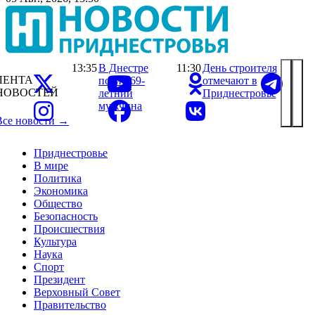
13:35
В Днестре
11:30
День строителя
ЛЕНТА
погиб 69-
отмечают в
НОВОСТЕЙ
летний
Приднестровье
мужчина
Все новости →
Приднестровье
В мире
Политика
Экономика
Общество
Безопасность
Происшествия
Культура
Наука
Спорт
Президент
Верховный Совет
Правительство