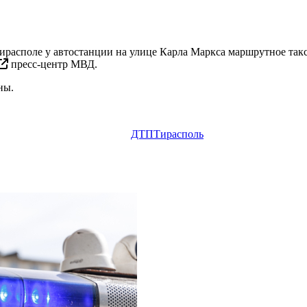
располе у автостанции на улице Карла Маркса маршрутное такс
пресс-центр МВД.
ины.
ДТП
Тирасполь