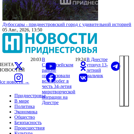
Дубоссары - приднестровский город с удивительной историей
05 Авг., 2026, 13:50
20:03
В
19:24
В Днестре
ЛЕНТА
Слободзейском
утонул 13-
НОВОСТЕЙ
районе
летний
организовали
мальчик
велопробег в
Все новости →
честь 34-летия
миротворческой
Приднестровье
операции на
В мире
Днестре
Политика
Экономика
Общество
Безопасность
Происшествия
Культура