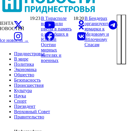
19:23
В Тирасполе
18:20
В Бендерах
ЛЕНТА
возложили
организуют
НОВОСТЕЙ
цветы в память
ярмарки к
о погибших в
Медовому и
Южной
Яблочному
Все новости →
Осетии
Спасам
мирных
Приднестровье
жителях и
В мире
военных
Политика
Экономика
Общество
Безопасность
Происшествия
Культура
Наука
Спорт
Президент
Верховный Совет
Правительство