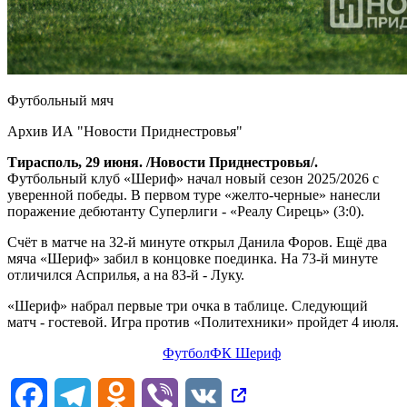
Футбольный мяч
Архив ИА "Новости Приднестровья"
Тирасполь, 29 июня. /Новости Приднестровья/.
Футбольный клуб «Шериф» начал новый сезон 2025/2026 с
уверенной победы. В первом туре «желто-черные» нанесли
поражение дебютанту Суперлиги - «Реалу Сирець» (3:0).
Счёт в матче на 32-й минуте открыл Данила Форов. Ещё два
мяча «Шериф» забил в концовке поединка. На 73-й минуте
отличился Асприлья, а на 83-й - Луку.
«Шериф» набрал первые три очка в таблице. Следующий
матч - гостевой. Игра против «Политехники» пройдет 4 июля.
Футбол
ФК Шериф
Facebook
Telegram
Odnoklassniki
Viber
VK