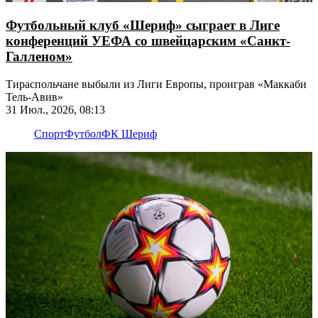
Футбольный клуб «Шериф» сыграет в Лиге
конференций УЕФА со швейцарским «Санкт-
Галленом»
Тираспольчане выбыли из Лиги Европы, проиграв «Маккаби
Тель-Авив»
31 Июл., 2026, 08:13
Спорт
Футбол
ФК Шериф